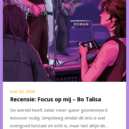
mei 24, 2026
Recensie: Focus op mij – Bo Talisa
De wereld heeft zeker meer queer georiënteerd
leesvoer nodig. Simpelweg omdat dit iets is wat
evengoed bestaat en echt is, maar niet altijd de…