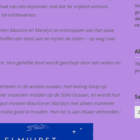
Va
haal van een bijzonder stel dat de vrijheid verkoos
ge
ee terechtkwamen.
al
in
uiten Maurice en Maralyn te ontsnappen aan het saaie
chaffen een boot aan en hijsen de zeilen – op weg naar
Ab
e. Hun geliefde boot wordt geschept door een walvis en
Th
yo
erleven in de woeste oceaan, met weinig hoop op
 vier maanden midden op de Stille Oceaan, en wordt hun
S
geput moeten Maurice en Maralyn niet alleen manieren
Zo
elatie goed te houden. Hun lot is aan elkaar verbonden.’
na