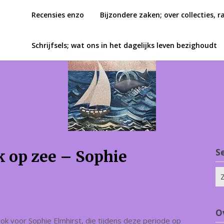
Recensies enzo
Bijzondere zaken; over collecties, r
Schrijfsels; wat ons in het dagelijks leven bezighoudt
S
k op zee – Sophie
Zo
na
O
ok voor Sophie Elmhirst, die tijdens deze periode op