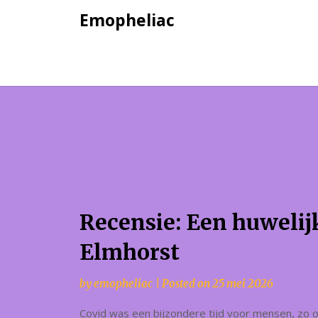
Skip
Emopheliac
to
content
Recensie: Een huwelij
Elmhorst
by
emopheliac
|
Posted on
25 mei 2026
Covid was een bijzondere tijd voor mensen, zo o