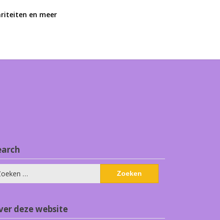
ariteiten en meer
earch
eken
ar:
ver deze website