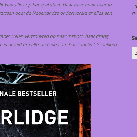
 keer alles op het spel staat. Haar baas heeft haar te
Th
yo
rtussen doet de Nederlandse onderwereld er alles aan
moet Helen vertrouwen op haar instinct, haar drang
S
e is bereid om alles te geven om haar doelwit te pakken
Zo
na