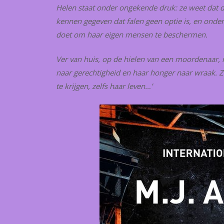
Helen staat onder ongekende druk: ze weet dat dit
kennen gegeven dat falen geen optie is, en onde
doet om haar eigen mensen te beschermen.
Ver van huis, op de hielen van een moordenaar, 
naar gerechtigheid en haar honger naar wraak. Z
te krijgen, zelfs haar leven…’