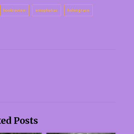
bookreview
emopheliac
helengrace
ted Posts