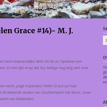
S
len Grace #14)- M. J.
Zo
na
O
et heel toepasselijke deel
Uit de as.
Opnieuw een
Va
e. En het lijkt erop dat M.J. Arlidge nog lang niet over
ge
al
in
even vecht, jaagt inspecteur Helen Grace op haar
iet de bekende straten van Southampton het decor, maar
 haven van Rotterdam.
Ab