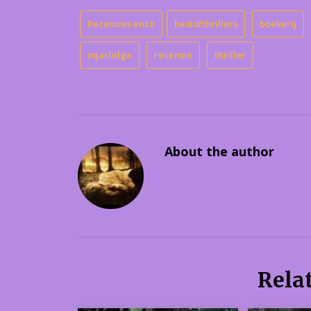
Recensies enzo
bestofthrillers
boekerij
mjarlidge
recensie
thriller
About the author
Rela