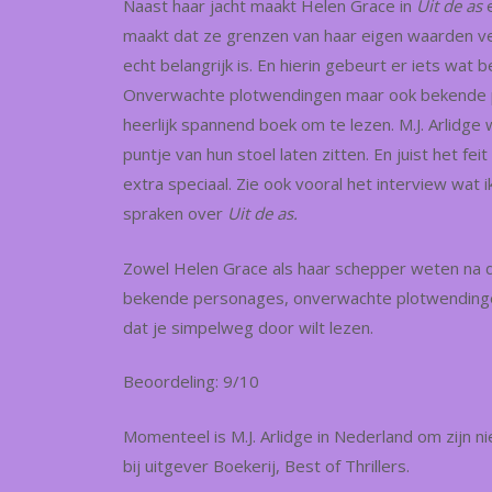
Naast haar jacht maakt Helen Grace in
Uit de as
maakt dat ze grenzen van haar eigen waarden ve
echt belangrijk is. En hierin gebeurt er iets wat b
Onverwachte plotwendingen maar ook bekende p
heerlijk spannend boek om te lezen. M.J. Arlidge
puntje van hun stoel laten zitten. En juist het fei
extra speciaal. Zie ook vooral het interview wat i
spraken over
Uit de as.
Zowel Helen Grace als haar schepper weten na d
bekende personages, onverwachte plotwendingen
dat je simpelweg door wilt lezen.
Beoordeling: 9/10
Momenteel is M.J. Arlidge in Nederland om zijn 
bij uitgever Boekerij, Best of Thrillers.