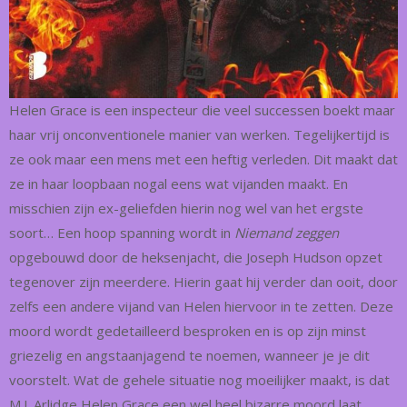
Helen Grace is een inspecteur die veel successen boekt maar
haar vrij onconventionele manier van werken. Tegelijkertijd is
ze ook maar een mens met een heftig verleden. Dit maakt dat
ze in haar loopbaan nogal eens wat vijanden maakt. En
misschien zijn ex-geliefden hierin nog wel van het ergste
soort… Een hoop spanning wordt in
Niemand zeggen
opgebouwd door de heksenjacht, die Joseph Hudson opzet
tegenover zijn meerdere. Hierin gaat hij verder dan ooit, door
zelfs een andere vijand van Helen hiervoor in te zetten. Deze
moord wordt gedetailleerd besproken en is op zijn minst
griezelig en angstaanjagend te noemen, wanneer je je dit
voorstelt. Wat de gehele situatie nog moeilijker maakt, is dat
M.J. Arlidge Helen Grace een wel heel bizarre moord laat