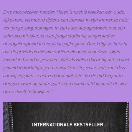
Drie moordzaken houden Helen ’s nachts wakker: een oude,
rijke man, vermoord tijdens een inbraak in zijn immense huis;
een jonge zorg-manager, in zijn auto doodgestoken met een
schroevendraaier; en een jonge studente, aangerand en
doodgeknuppeld in het plaatselijke park. Dan krijgt ze bericht
dat de privédetective die onderzoek deed naar deze zaken
levend in brand is gestoken. Net als Helen dacht hij dat zo veel
geweld in korte tijd geen toeval kon zijn, maar zelfs met deze
aanwijzing kan ze het verband niet zien. En de tijd begint te
dringen, want de dader gaat geen enkele uitdaging uit de weg
om zichzelf te bewijzen.’