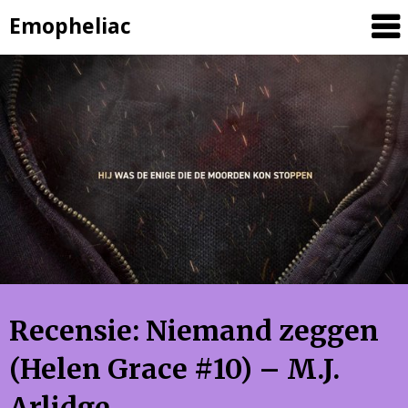
Skip
Emopheliac
to
content
Recensie: Niemand zeggen
(Helen Grace #10) – M.J.
Arlidge