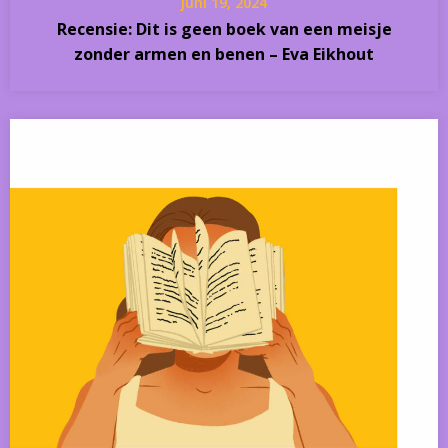
juni 19, 2024
Recensie: Dit is geen boek van een meisje
zonder armen en benen – Eva Eikhout