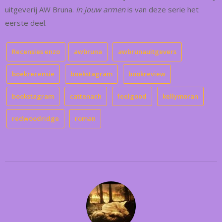
uitgeverij AW Bruna.
In jouw armen
is van deze serie het
eerste deel.
Recensies enzo
awbruna
awbrunauitgevers
boekrecensie
boekstagram
bookreview
bookstagram
cattenach
feelgood
kellymoran
redwoodridge
roman