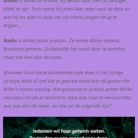
Shaun
is Billies ex-vriend. Hij verliet haar toen ze zwanger
bleek te zijn. Toch stond hij jaren later weer voor de deur en
was hij tot alles in staat om zijn kleine jongen terug te
krijgen…
Nadia
is Billies beste vriendin. Ze kende Billies diepste,
donkerste geheim. Ze beloofde het nooit door te vertellen,
maar dat was vóór de ruzie…
Wanneer Gina Harte politieonderzoek doet in het rustige
straatje, blijkt al snel dat er gepraat werd over de gasten die
Billie ’s nachts ontving. Wat gebeurde er precies achter Billies
voordeur? En als er iemand in staat was haar te vermoorden:
wat was dan de reden, en wie zal de volgende zijn?’