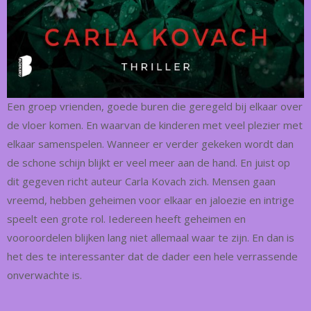
Een groep vrienden, goede buren die geregeld bij elkaar over
de vloer komen. En waarvan de kinderen met veel plezier met
elkaar samenspelen. Wanneer er verder gekeken wordt dan
de schone schijn blijkt er veel meer aan de hand. En juist op
dit gegeven richt auteur Carla Kovach zich. Mensen gaan
vreemd, hebben geheimen voor elkaar en jaloezie en intrige
speelt een grote rol. Iedereen heeft geheimen en
vooroordelen blijken lang niet allemaal waar te zijn. En dan is
het des te interessanter dat de dader een hele verrassende
onverwachte is.