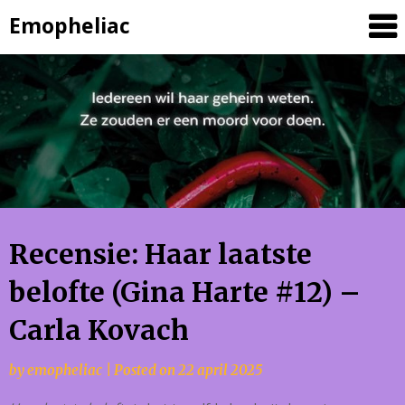
Skip
Emopheliac
to
content
Recensie: Haar laatste
belofte (Gina Harte #12) –
Carla Kovach
by
emopheliac
|
Posted on
22 april 2025