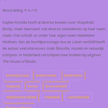
Beoordeling: 9 ½ /10
Sophie Kinsella heeft al diverse boeken over Shopaholic
Becky, maar daarnaast ook diverse standalones op haar naam
staan. Ook schrijft ze onder haar eigen naam Madeleine
Wickham. Net als hoofdpersonage Ava uit
Liever verliefd
heeft
de auteur veel interesses zoals filosofie, muziek en natuurlijk
schrijven. In Nederland verschijnen haar boeken bij uitgever
The House of Books.
Recensies enzo
boekrecensie
boekreview
feelgood
humor
lieververliefd
madeleinewickham
romantiek
sophiekinsella
thehouseofbooks