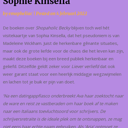
Sophie Kinsella
by
emopheliac
|
Posted on
4 februari 2022
De boeken over
Shopaholic Becky
blijven toch wel hét
visitekaartje van Sophia Kinsella, dat het pseudoniem is van
Madeleine Wickham. Juist de herkenbare gênante situaties,
maar ook de grote liefde voor de chaos die het leven kan zijn,
maakt deze boeken bij een breed publiek herkenbaar en
geliefd. Ditzelfde geldt zeker voor
Liever verliefd
dat ook
weer garant staat voor een heerlijk middagje wegzwijmelen
en lachen tot je buik er pijn van doet.
‘Na een datingappfiasco onderbreekt Ava haar zoektocht naar
de ware en reist ze vastberaden om haar boek af te maken
naar een Italiaans toevluchtsoord voor schrijvers. De
schrijversretraite is de ideale plek om te ontsnappen, ze mag
niet eens haar echte naam gebruiken. Als ‘Aria’ ontmoet ze