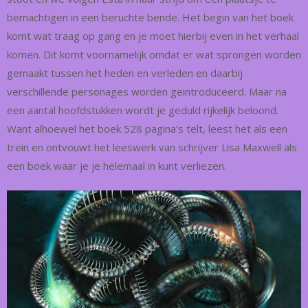
bemachtigen in een beruchte bende. Het begin van het boek
komt wat traag op gang en je moet hierbij even in het verhaal
komen. Dit komt voornamelijk omdat er wat sprongen worden
gemaakt tussen het heden en verleden en daarbij
verschillende personages worden geintroduceerd. Maar na
een aantal hoofdstukken wordt je geduld rijkelijk beloond.
Want alhoewel het boek 528 pagina’s telt, leest het als een
trein en ontvouwt het leeswerk van schrijver Lisa Maxwell als
een boek waar je je helemaal in kunt verliezen.