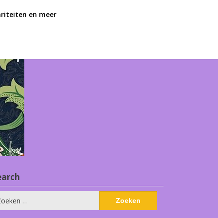
ariteiten en meer
earch
eken
ar: