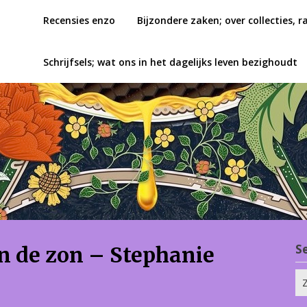
Recensies enzo
Bijzondere zaken; over collecties, r
Schrijfsels; wat ons in het dagelijks leven bezighoudt
S
n de zon – Stephanie
Zo
na