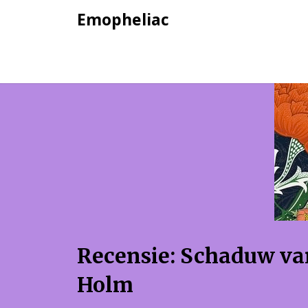
Skip
Emopheliac
to
content
Recensie: Schaduw va
Holm