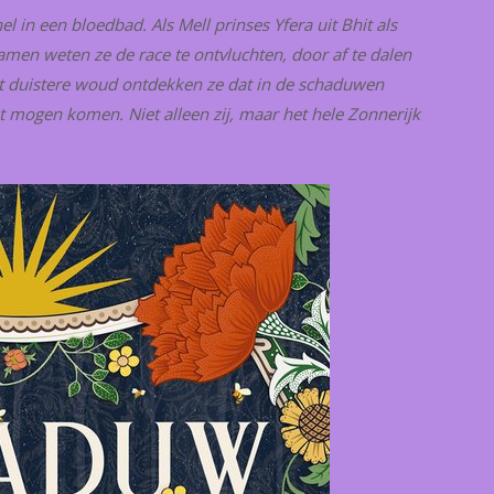
l in een bloedbad. Als Mell prinses Yfera uit Bhit als
Samen weten ze de race te ontvluchten, door af te dalen
it duistere woud ontdekken ze dat in de schaduwen
t mogen komen. Niet alleen zij, maar het hele Zonnerijk