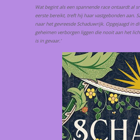
Wat begint als een spannende race ontaardt al sne
eerste bereikt, treft hij haar vastgebonden aan. 
naar het gevreesde Schaduwrijk. Opgejaagd in d
geheimen verborgen liggen die nooit aan het lich
is in gevaar.’