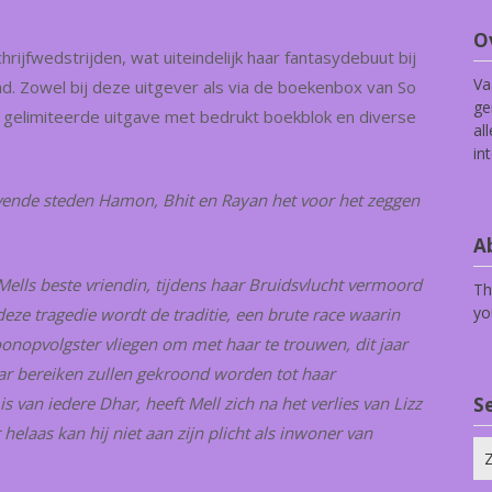
O
jfwedstrijden, wat uiteindelijk haar fantasydebuut bij
Va
ad. Zowel bij deze uitgever als via de boekenbox van So
ge
 gelimiteerde uitgave met bedrukt boekblok en diverse
al
in
evende steden Hamon, Bhit en Rayan het voor het zeggen
Ab
ells beste vriendin, tijdens haar Bruidsvlucht vermoord
Th
yo
ze tragedie wordt de traditie, een brute race waarin
oonopvolgster vliegen om met haar te trouwen, dit jaar
ar bereiken zullen gekroond worden tot haar
 van iedere Dhar, heeft Mell zich na het verlies van Lizz
S
aas kan hij niet aan zijn plicht als inwoner van
Zo
na