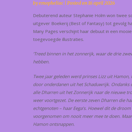
by
emopheliac
|
Posted on
16 april 2026
Debuterend auteur Stephanie Holm won twee schri
uitgever Boekerij (Best of Fantasy) tot gevolg h
Many Pages verschijnt haar debuut in een mooie
toegevoegde illustraties.
‘Treed binnen in het zonnerijk, waar de drie zw
hebben.
Twee jaar geleden werd prinses Lizz uit Hamon, M
door onderdanen uit het Schaduwrijk. Ondanks de
alle Dharren uit het Zonnerijk naar de nieuwe tr
weer voortgezet. De eerste zeven Dharren die ha
echtgenoten – haar Eega’s. Hoewel dit de droom is
voorgenomen om nooit meer mee te doen. Maar hel
Hamon ontsnappen.