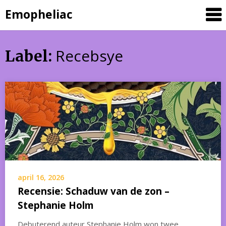
Skip
Emopheliac
to
content
Recebsye
Label:
april 16, 2026
Recensie: Schaduw van de zon –
Stephanie Holm
Debuterend auteur Stephanie Holm won twee