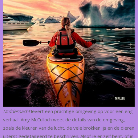
Middernacht
levert een prachtige omgeving op voor een eng
verhaal. Amy McCulloch weet de details van de omgeving,
zoals de kleuren van de lucht, de vele brokken ijs en de dieren
uiterst gedetailleerd te beschrijven. Alsof je er zelf bent, of in