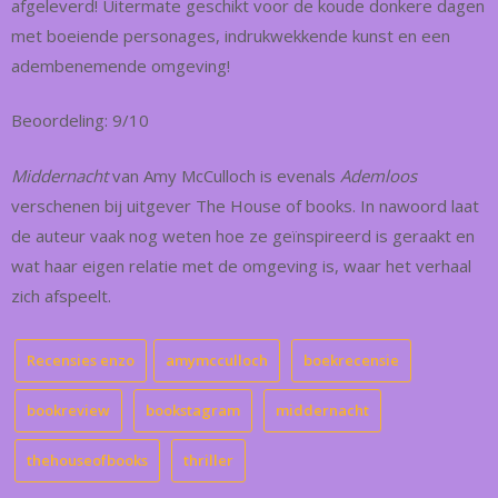
afgeleverd! Uitermate geschikt voor de koude donkere dagen
met boeiende personages, indrukwekkende kunst en een
adembenemende omgeving!
Beoordeling: 9/10
Middernacht
van Amy McCulloch is evenals
Ademloos
verschenen bij uitgever The House of books. In nawoord laat
de auteur vaak nog weten hoe ze geïnspireerd is geraakt en
wat haar eigen relatie met de omgeving is, waar het verhaal
zich afspeelt.
Recensies enzo
amymcculloch
boekrecensie
bookreview
bookstagram
middernacht
thehouseofbooks
thriller