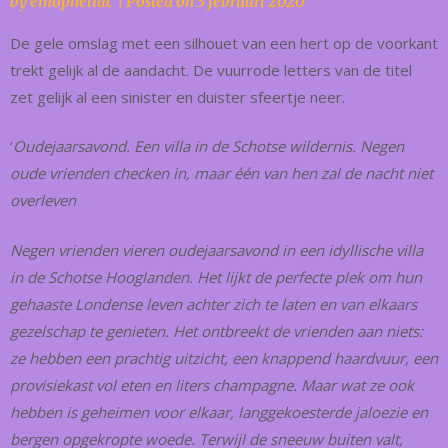
by
emopheliac
|
Posted on
3 februari 2020
De gele omslag met een silhouet van een hert op de voorkant
trekt gelijk al de aandacht. De vuurrode letters van de titel
zet gelijk al een sinister en duister sfeertje neer.
‘
Oudejaarsavond. Een villa in de Schotse wildernis. Negen
oude vrienden checken in, maar één van hen zal de nacht niet
overleven
Negen vrienden vieren oudejaarsavond in een idyllische villa
in de Schotse Hooglanden. Het lijkt de perfecte plek om hun
gehaaste Londense leven achter zich te laten en van elkaars
gezelschap te genieten. Het ontbreekt de vrienden aan niets:
ze hebben een prachtig uitzicht, een knappend haardvuur, een
provisiekast vol eten en liters champagne. Maar wat ze ook
hebben is geheimen voor elkaar, langgekoesterde jaloezie en
bergen opgekropte woede. Terwijl de sneeuw buiten valt,