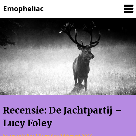
Skip
Emopheliac
to
content
Recensie: De Jachtpartij –
Lucy Foley