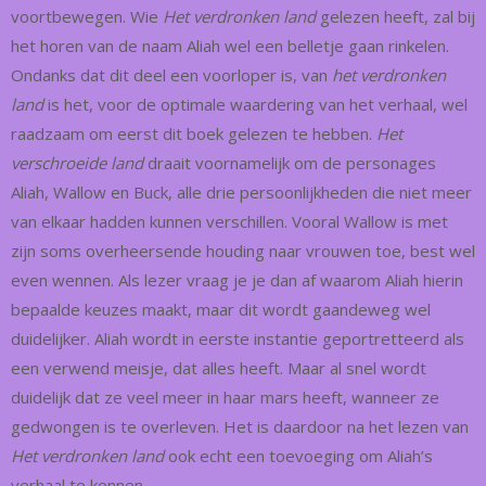
voortbewegen. Wie
Het verdronken land
gelezen heeft, zal bij
het horen van de naam Aliah wel een belletje gaan rinkelen.
Ondanks dat dit deel een voorloper is, van
het verdronken
land
is het, voor de optimale waardering van het verhaal, wel
raadzaam om eerst dit boek gelezen te hebben.
Het
verschroeide land
draait voornamelijk om de personages
Aliah, Wallow en Buck, alle drie persoonlijkheden die niet meer
van elkaar hadden kunnen verschillen. Vooral Wallow is met
zijn soms overheersende houding naar vrouwen toe, best wel
even wennen. Als lezer vraag je je dan af waarom Aliah hierin
bepaalde keuzes maakt, maar dit wordt gaandeweg wel
duidelijker. Aliah wordt in eerste instantie geportretteerd als
een verwend meisje, dat alles heeft. Maar al snel wordt
duidelijk dat ze veel meer in haar mars heeft, wanneer ze
gedwongen is te overleven. Het is daardoor na het lezen van
Het verdronken land
ook echt een toevoeging om Aliah’s
verhaal te kennen.