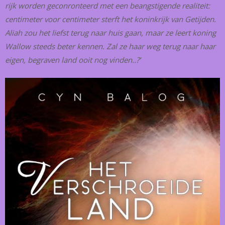
rijk worden geconronteerd met een beangstigende realiteit:
centimeter voor centimeter sterft het koninkrijk van Getijden.
Aliah zou het liefst terug naar huis gaan, maar ze leert koning
Wallow steeds beter kennen. Zal ze haar weg terug naar haar
eigen, begraven land ooit nog vinden..?’