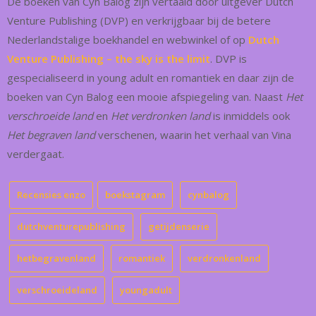
De boeken van Cyn Balog zijn vertaald door uitgever Dutch
Venture Publishing (DVP) en verkrijgbaar bij de betere
Nederlandstalige boekhandel en webwinkel of op
Dutch
Venture Publishing – the sky is the limit
. DVP is
gespecialiseerd in young adult en romantiek en daar zijn de
boeken van Cyn Balog een mooie afspiegeling van. Naast
Het
verschroeide land
en
Het verdronken land
is inmiddels ook
Het begraven land
verschenen, waarin het verhaal van Vina
verdergaat.
Recensies enzo
boekstagram
cynbalog
dutchventurepublishing
getijdenserie
hetbegravenland
romantiek
verdronkenland
verschroeideland
youngadult