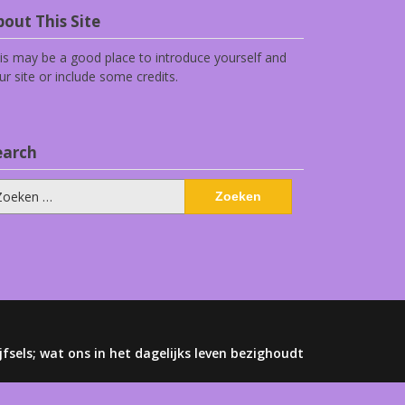
out This Site
is may be a good place to introduce yourself and
ur site or include some credits.
earch
eken
ar:
jfsels; wat ons in het dagelijks leven bezighoudt