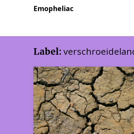
Skip
Emopheliac
to
content
verschroeidelan
Label: