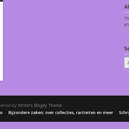
Ab
Th
yo
S
Zo
na
wered by
Writers Blogily Theme
zo
Bijzondere zaken; over collecties, rariteiten en meer
Schri