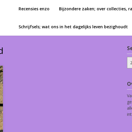
Recensies enzo
Bijzondere zaken; over collecties, r
Schrijfsels; wat ons in het dagelijks leven bezighoudt
d
S
Zo
na
O
Va
ge
al
in