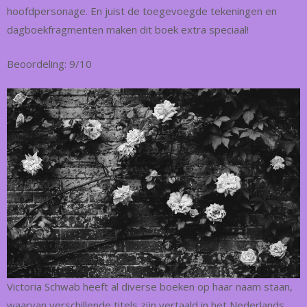
hoofdpersonage. En juist de toegevoegde tekeningen en
dagboekfragmenten maken dit boek extra speciaal!
Beoordeling: 9/10
Victoria Schwab heeft al diverse boeken op haar naam staan,
waarvan verschillende titels zijn vertaald in het Nederlands