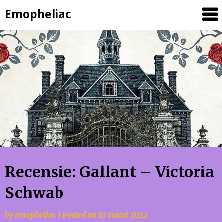
Skip
Emopheliac
to
content
Recensie: Gallant – Victoria
Schwab
by
emopheliac
|
Posted on
10 maart 2022