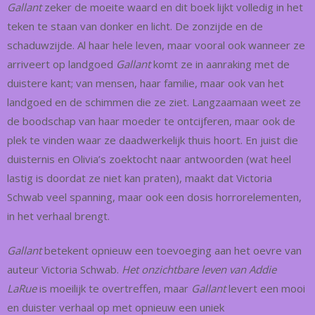
Gallant
zeker de moeite waard en dit boek lijkt volledig in het
teken te staan van donker en licht. De zonzijde en de
schaduwzijde. Al haar hele leven, maar vooral ook wanneer ze
arriveert op landgoed
Gallant
komt ze in aanraking met de
duistere kant; van mensen, haar familie, maar ook van het
landgoed en de schimmen die ze ziet. Langzaamaan weet ze
de boodschap van haar moeder te ontcijferen, maar ook de
plek te vinden waar ze daadwerkelijk thuis hoort. En juist die
duisternis en Olivia’s zoektocht naar antwoorden (wat heel
lastig is doordat ze niet kan praten), maakt dat Victoria
Schwab veel spanning, maar ook een dosis horrorelementen,
in het verhaal brengt.
Gallant
betekent opnieuw een toevoeging aan het oevre van
auteur Victoria Schwab.
Het onzichtbare leven van Addie
LaRue
is moeilijk te overtreffen, maar
Gallant
levert een mooi
en duister verhaal op met opnieuw een uniek