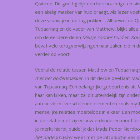
Qivittoq. Dit gooit gelijk een horrorachtige en s
een akelig masker van huid draagt. Als lezer voel
deze vrouw je in de rug prikken… Alhoewel de Qiv
Tupaarnaq en de vader van Matthew, blijkt alles 
om de eerdere delen
Meisje zonder huid
en
Kou
bevat vele terugverwijzingen naar zaken die in 
verder op voort.
Vooral de relatie tussen Matthew en Tupaarnaq 
met het dodenmasker.
In dit derde deel laat M
van Tupaarnaq. Een belangrijke gebeurtenis uit
K
haar kan kijken, maar zal dit uiteindelijk zijn 
auteur vlecht verschillende elementen zoals mytho
menselijke relaties moeiteloos in elkaar. Een moo
in de relatie met zijn vrouw en kinderen moet le
Je merkt hierbij duidelijk dat Mads Peder Nordbo 
het dodenmasker
weet met de introductie van 