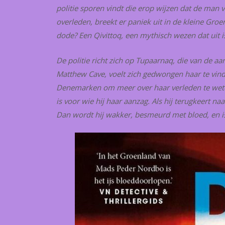
politie sporen vindt die erop wijzen dat de man
overleden, breekt er paniek uit in de kleine Gr
dode? Een Qivittoq, een mythisch wezen dat uit 
De politie richt zich op Tupaarnaq, die van de aa
Matthew Cave, voelt zich gedwongen haar te vinden
Denemarken om meer over haar verleden te wete
is voor wie hij haar aanzag. Als hij terugkeert na
Dan wordt hij wakker, besmeurd met bloed, en is