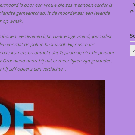
Th
 vermoord is door een vrouw die zes maanden eerder is
yo
oenlandse gemeenschap. Is de moordenaar een levende
is op wraak?
S
rdbodem verdwenen lijkt. Haar enige vriend, journalist
 voordat de politie haar vindt. Hij reist naar
Zo
n te komen, en ontdekt dat Tupaarnaq niet de persoon
na
ar Groenland hoort hij dat er meer lijken zijn gevonden.
 hij zelf opeens een verdachte…’