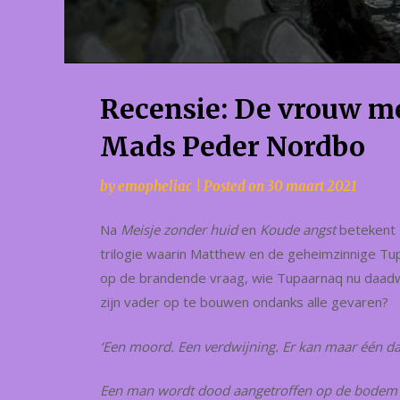
Recensie: De vrouw m
Mads Peder Nordbo
by
emopheliac
|
Posted on
30 maart 2021
Na
Meisje zonder huid
en
Koude angst
betekent
trilogie waarin Matthew en de geheimzinnige Tup
op de brandende vraag, wie Tupaarnaq nu daadwe
zijn vader op te bouwen ondanks alle gevaren?
‘Een moord. Een verdwijning. Er kan maar één da
Een man wordt dood aangetroffen op de bodem v