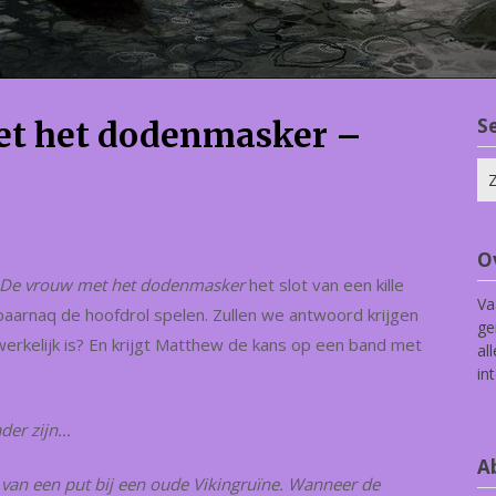
S
et het dodenmasker –
Zo
na
O
De vrouw met het dodenmasker
het slot van een kille
Va
aarnaq de hoofdrol spelen. Zullen we antwoord krijgen
ge
rkelijk is? En krijgt Matthew de kans op een band met
al
in
der zijn…
Ab
an een put bij een oude Vikingruïne. Wanneer de