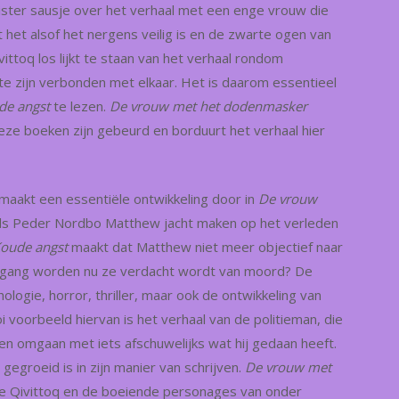
inister sausje over het verhaal met een enge vrouw die
t het alsof het nergens veilig is en de zwarte ogen van
ittoq los lijkt te staan van het verhaal rondom
te zijn verbonden met elkaar. Het is daarom essentieel
de angst
te lezen.
De vrouw met het dodenmasker
deze boeken zijn gebeurd en borduurt het verhaal hier
maakt een essentiële ontwikkeling door in
De vrouw
ads Peder Nordbo Matthew jacht maken op het verleden
oude angst
maakt dat Matthew niet meer objectief naar
ondergang worden nu ze verdacht wordt van moord? De
logie, horror, thriller, maar ook de ontwikkeling van
i voorbeeld hiervan is het verhaal van de politieman, die
ren omgaan met iets afschuwelijks wat hij gedaan heeft.
gegroeid is in zijn manier van schrijven.
De vrouw met
de Qivittoq en de boeiende personages van onder