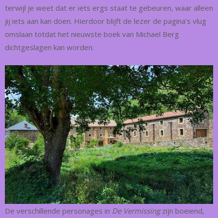
terwijl je weet dat er iets ergs staat te gebeuren, waar alleen
jij iets aan kan doen. Hierdoor blijft de lezer de pagina’s vlug
omslaan totdat het nieuwste boek van Michael Berg
dichtgeslagen kan worden.
De verschillende personages in
De Vermissing
zijn boeiend,