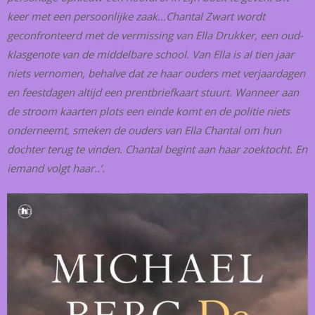
keer met een persoonlijke zaak…
Chantal Zwart wordt
geconfronteerd met de vermissing van Ella Drukker, een oud-
klasgenote van de middelbare school. Van Ella is al tien jaar
niets vernomen, behalve dat ze haar ouders met verjaardagen
en feestdagen altijd een prentbriefkaart stuurt. Wanneer aan
de stroom kaarten plots een einde komt en de politie niets
onderneemt, smeken de ouders van Ella Chantal om hun
dochter terug te vinden. Chantal begint aan haar zoektocht. En
iemand volgt haar..’.