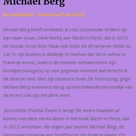
Michael Berg
by
emopheliac
|
Posted on
15 mei 2021
Michael Berg heeft inmiddels al vele succesvolle thrillers op
zijn naam staan. Denk hierbij aan
Nacht in Parijs
, dat in 2013
de Goude Strop won. Maar ook titels als
Broertje
en
Hotel du
Lac
. In zijn boeken is duidelijk te merken dat deze auteur in
Frankrijk woont, want in de meeste verhalen komt zijn
hoofdpersonage(s) op een gegeven moment wel terecht in
dit diverse land. Met zijn nieuwste boek
De Vermissing
, grijpt
Michael Berg eveneens terug op een bekende persoonlijk van
de lezers van zijn eerdere werk.
‘
Journaliste Chantal Zwart is terug! De lezers maakten al
kennis met deze sterke dame in het boek Nacht in Parijs, dat
in 2012 verscheen. Na negen jaar besluit Michael Berg, dit
personage opnieuw een hoofdrol in zijn boek te geven. Dit