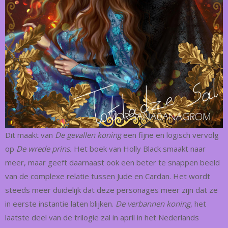
Dit maakt van
De gevallen koning
een fijne en logisch vervolg
op
De wrede prins.
Het boek van Holly Black smaakt naar
meer, maar geeft daarnaast ook een beter te snappen beeld
van de complexe relatie tussen Jude en Cardan. Het wordt
steeds meer duidelijk dat deze personages meer zijn dat ze
in eerste instantie laten blijken.
De verbannen koning
, het
laatste deel van de trilogie zal in april in het Nederlands