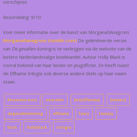
verschijnen.
Beoordeling: 9/10
Voor meer informatie over de kunst van Morgana0Anagrom:
Morgana0anagrom (tumblr.com)
De gelimiteerde versie
van
De gevallen koning
is te verkrijgen via de website van de
betere Nederlandstalige boekhandel. Auteur Holly Black is
vooral bekend van haar kinder en jeugdfictie. Ze heeft naast
de Elfhame trilogie ook diverse andere titels op haar naam
staan.
Recensies enzo
aanrader
bestoffantasy
boekerij
degevallenkoning
elfhame
faery
fantasy
fictie
hollyblack
trilogie