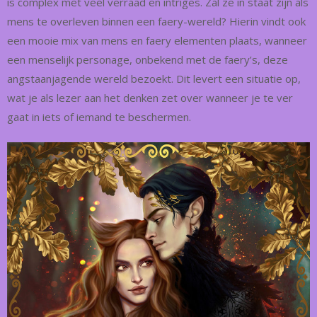
is complex met veel verraad en intriges. Zal ze in staat zijn als
mens te overleven binnen een faery-wereld? Hierin vindt ook
een mooie mix van mens en faery elementen plaats, wanneer
een menselijk personage, onbekend met de faery’s, deze
angstaanjagende wereld bezoekt. Dit levert een situatie op,
wat je als lezer aan het denken zet over wanneer je te ver
gaat in iets of iemand te beschermen.