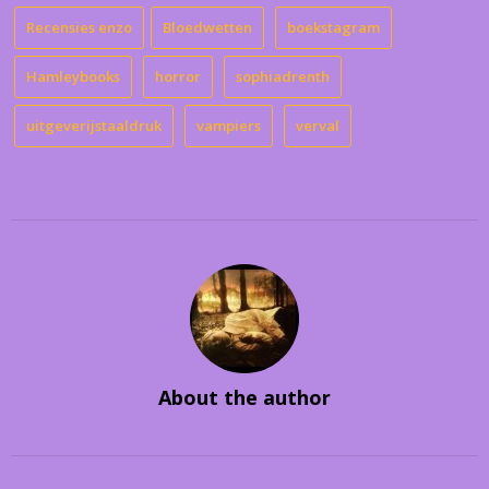
Recensies enzo
Bloedwetten
boekstagram
Hamleybooks
horror
sophiadrenth
uitgeverijstaaldruk
vampiers
verval
About the author