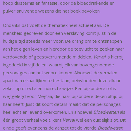
hoop duisternis en fantasie, door de bloeddrinkende en
pulver snuivende wezens die het boek bevolken.
Ondanks dat voelt de thematiek heel actueel aan. De
mensheid gedreven door een verslaving komt juist in de
huidige tijd steeds meer voor. De drang om te ontsnappen
aan het eigen leven en hierdoor de toevlucht te zoeken naar
verdovende of geestverruimende middelen.
Verval
is hierbij
ingedeeld in vijf delen, waarbij elk van bovengenoemde
personages aan het woord komen. Alhoewel de verhalen
apart van elkaar lijken te bestaan, beinvloeden deze elkaar
zeker op directe en indirecte wijze. Een bijzondere rol is
weggelegd voor Meg’aa, die haar bijzondere deken altijd bij
haar heeft. Juist dit soort details maakt dat de personages
heel echt en levend overkomen. En alhoewel
Bloedwetten
als
één groot verhaal voelt, kent
Verval
wel een duidelijk slot. Dit
einde geeft eveneens de aanzet tot de vierde
Bloedwetten