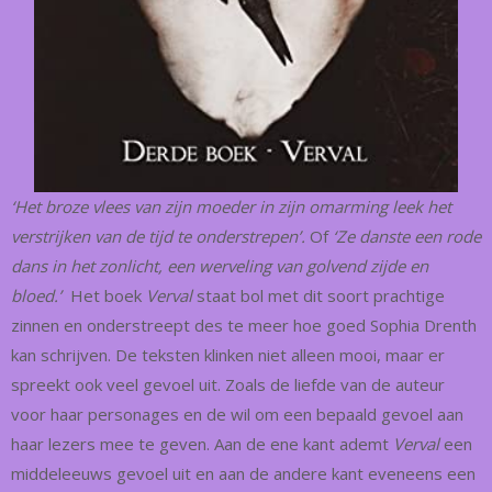
‘Het broze vlees van zijn moeder in zijn omarming leek het
verstrijken van de tijd te onderstrepen’.
Of
‘Ze danste een rode
dans in het zonlicht, een werveling van golvend zijde en
bloed.’
Het boek
Verval
staat bol met dit soort prachtige
zinnen en onderstreept des te meer hoe goed Sophia Drenth
kan schrijven. De teksten klinken niet alleen mooi, maar er
spreekt ook veel gevoel uit. Zoals de liefde van de auteur
voor haar personages en de wil om een bepaald gevoel aan
haar lezers mee te geven. Aan de ene kant ademt
Verval
een
middeleeuws gevoel uit en aan de andere kant eveneens een