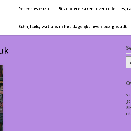
Recensies enzo
Bijzondere zaken; over collecties, r
Schrijfsels; wat ons in het dagelijks leven bezighoudt
ruk
S
Zo
na
O
Va
ge
al
in