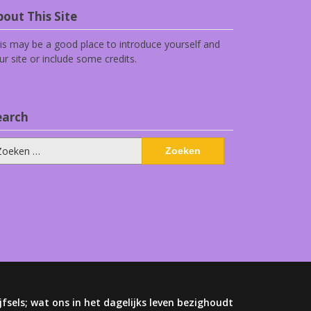
out This Site
is may be a good place to introduce yourself and
ur site or include some credits.
earch
eken
ar:
jfsels; wat ons in het dagelijks leven bezighoudt