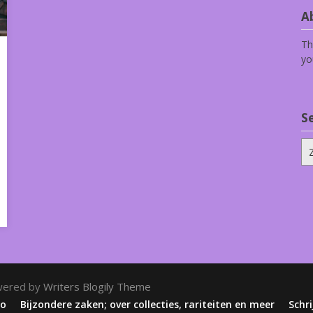
Ab
Th
yo
S
Zo
na
wered by
Writers Blogily Theme
zo
Bijzondere zaken; over collecties, rariteiten en meer
Schri