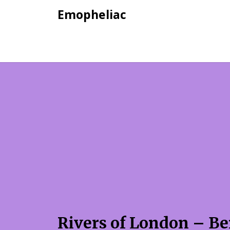
Skip
Emopheliac
to
content
Rivers of London – B