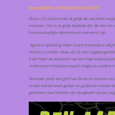
by
emopheliac
|
Posted on
24 mei 2026
Rivers of London
trekt al gelijk de aandacht w
voorkant. Het is al gelijk duidelijk dat dit niet om
bovennatuurlijke elementen in verwerkt zijn.
‘
Agent in opleiding Peter Grant droomde er altij
Police in Londen. Maar als hij een ooggetuigenver
trekt Peter de aandacht van een heel andere pol
onderzoekt misdaden waarin magie en andere man
Wanneer plots een golf van brute en bizarre mo
in een wereld waar goden en godinnen tussen de
gestorven had moeten zijn terugkeert op een sti