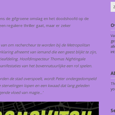
Zo
na
egens de gifgroene omslag en het doodshoofd op de
O
 een reguliere thriller gaat, maar er zeker
Va
ge
d van om rechercheur te worden bij de Metropolitan
al
in
klaring afneemt van iemand die een geest blijkt te zijn,
itieafdeling. Hoofdinspecteur Thomas Nightingale
ifestaties van het bovennatuurlijke een rol spelen.
Ab
orden de stad overspoelt, wordt Peter ondergedompeld
Th
 stervelingen lopen en een kwaad dat lang geleden
yo
jgende vloed van magie…’
S