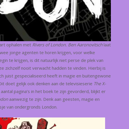
 hart ophalen met
Rivers of London. Ben Aaronovitsch
laat
twee jonge agenten te horen krijgen, voor welke
n te krijgen, is dit natuurlijk niet perse de plek van
e zichzelf nooit verwacht hadden te vinden.
Hierbij is
ch juist gespecialiseerd heeft in magie en buitengewone
t doet gelijk ook denken aan de televisieserie
The X-
aantal pagina’s in het boek te zijn gevorderd, blijkt er
ondon
aanwezig te zijn. Denk aan geesten, magie en
usje van ondergronds London.