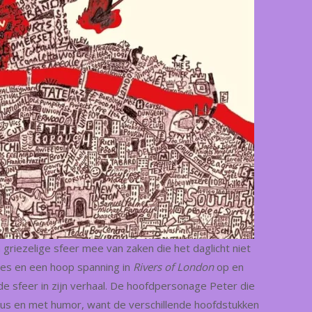
h griezelige sfeer mee van zaken die het daglicht niet
ies en een hoop spanning in
Rivers of London
op en
e sfeer in zijn verhaal. De hoofdpersonage Peter die
rieus en met humor, want de verschillende hoofdstukken