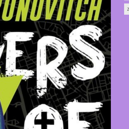
Zo
na