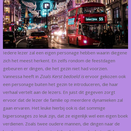
Iedere lezer zal een eigen personage hebben waarin diegene
zich het meest herkent. En zelfs rondom de feestdagen
gebeuren er dingen, die het gezin niet had voorzien.
Vannessa heeft in
Zoals Kerst bedoeld is
ervoor gekozen ook
een personage buiten het gezin te introduceren, die haar
verhaal vertelt aan de lezers. En juist dit gegeven zorgt
ervoor dat de lezer de familie op meerdere dynamieken zal
gaan ervaren. Het leuke hierbij ook is dat sommige
bijpersonages zo leuk zijn, dat ze eigenlijk wel een eigen boek
verdienen. Zoals twee oudere mannen, die dingen naar de