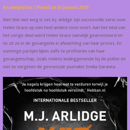
by
emopheliac
|
Posted on
10 januari 2019
Met Wie niet weg is zet A.J. Arlidge zijn succesvolle serie over
Helen Grace op een heel andere toon voort. Aan het eind van
het vorige deel werd Helen Grace namelijk gearresteerd en
nu zit ze in de gevangenis in afwachting van haar proces. En
sommige partijen lijken zelfs te profiteren van haar
gevangenschap, zoals Helens leidinggevende bij de politie en
niet te vergeten de gevreesde journalist Emilia Garanita.