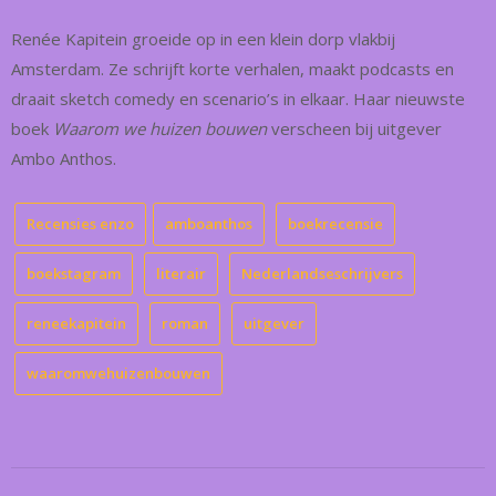
Renée Kapitein groeide op in een klein dorp vlakbij
Amsterdam. Ze schrijft korte verhalen, maakt podcasts en
draait sketch comedy en scenario’s in elkaar. Haar nieuwste
boek
Waarom we huizen bouwen
verscheen bij uitgever
Ambo Anthos.
Recensies enzo
amboanthos
boekrecensie
boekstagram
literair
Nederlandseschrijvers
reneekapitein
roman
uitgever
waaromwehuizenbouwen