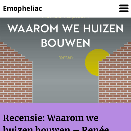
Skip
Emopheliac
to
content
Recensie: Waarom we
huizen bouwen – Renée