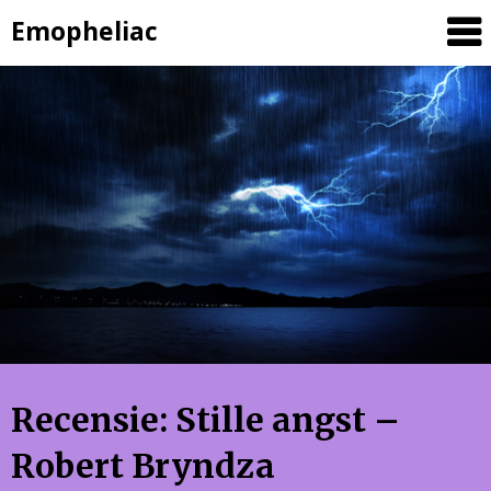
Skip
Emopheliac
to
content
Recensie: Stille angst –
Robert Bryndza