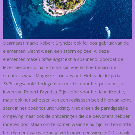
Daarnaast maakt Robert Bryndza ook feilloos gebruik van de
elementen. Slecht weer, een storm op zee. Al deze
elementen maken
Stille angst
extra spannend, doordat de
lezer hierdoor bijna letterlijk kan voelen hoe benard de
situatie is waar Maggie zich in bevindt. Het is duidelijk dat
Stille angst
ook sterk geïnspireerd is door het persoonlijke
leven van Robert Bryndza. Zijn liefde voor het land Kroatië,
maar ook het schetsen van een realistisch beeld hiervan komt
sterk in het boek tot uitdrukking. Niet alleen de paradijselijke
omgeving maar ook de ontberingen die de bewoners hebben
moeten doorstaan om te komen waar ze nu zijn. En ten slotte
het element van wie kan je vertrouwen en wie niet? Dit maakt