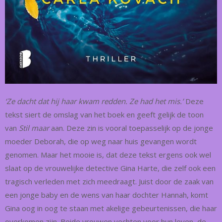
‘Ze dacht dat hij haar kwam redden. Ze had het mis.’
Deze
tekst siert de omslag van het boek en geeft gelijk de toon
van
Stil maar
aan. Deze zin is vooral toepasselijk op de jonge
moeder Deborah, die op weg naar huis gevangen wordt
genomen. Maar het mooie is, dat deze tekst ergens ook wel
slaat op de vrouwelijke detective Gina Harte, die zelf ook een
tragisch verleden met zich meedraagt. Juist door de zaak van
een jonge baby en de wens van haar dochter Hannah, komt
Gina oog in oog te staan met akelige gebeurtenissen, die haar
overkomen zijn. Beide vrouwen vechten voor hun leven, de