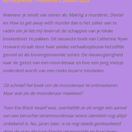
by
emopheliac
|
Posted on
11 januari 2022
Wanneer je smult van series als
Making a murderer, Dexter
en
How to get away with murder
dan is het zeker aan te
raden om
Je liet mij leven
uit de schappen van je lokale
boekenboer te pakken. Dit nieuwste boek van Catherine Ryan
Howard straalt door haar unieke verhaalsopbouw hetzelfde
gevoel uit als bovengenoemde series. De nieuwsgierigheid
naar de geest van een moordenaar en hoe een jong meisje
onderdeel wordt van een reeks bizarre misdaden.
‘Ze schreef het boek om de moordenaar te ontmaskeren.
Maar wat als de moordenaar meeleest?
Toen Eve Black twaalf was, overleefde ze als enige een aanval
van een beruchte seriemoordenaar wiens identiteit nog altijd
onbekend is. Nu, jaren later, is ze nog steeds geobsedeerd
door de man die haar familie vermoordde en haar leven