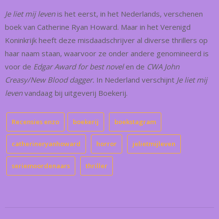
Je liet mij leven
is het eerst, in het Nederlands, verschenen
boek van Catherine Ryan Howard. Maar in het Verenigd
Koninkrijk heeft deze misdaadschrijver al diverse thrillers op
haar naam staan, waarvoor ze onder andere genomineerd is
voor de
Edgar Award for best novel
en de
CWA John
Creasy/New Blood dagger.
In Nederland verschijnt
Je liet mij
leven
vandaag bij uitgeverij Boekerij.
Recensies enzo
boekerij
boekstagram
catherineryanhoward
horror
jelietmijleven
seriemoordenaars
thriller