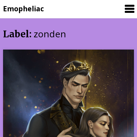
Skip
Emopheliac
to
content
zonden
Label: