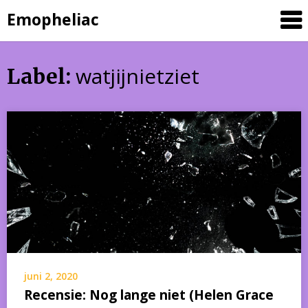
Skip
Emopheliac
to
content
watjijnietziet
Label:
juni 2, 2020
Recensie: Nog lange niet (Helen Grace