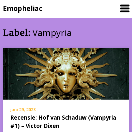
Skip
Emopheliac
to
content
Vampyria
Label:
juni 29, 2023
Recensie: Hof van Schaduw (Vampyria
#1) – Victor Dixen