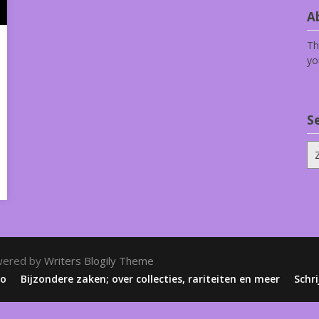
Ab
Th
yo
S
Zo
na
wered by
Writers Blogily Theme
zo
Bijzondere zaken; over collecties, rariteiten en meer
Schri