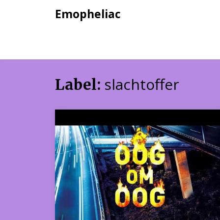
Skip
Emopheliac
to
content
slachtoffer
Label: