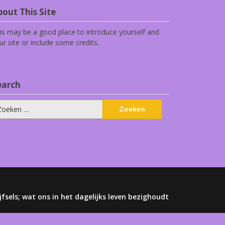
out This Site
is may be a good place to introduce yourself and
ur site or include some credits.
earch
eken
ar:
jfsels; wat ons in het dagelijks leven bezighoudt