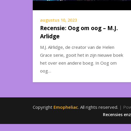
augustus 10, 2023
Recensie: Oog om oog – M.J.
Arlidge
M.J. Alrlidge, de creator van de Helen
Grace serie, gooit het in zijn nieuwe boek
het over een andere boeg. In Oog om
oog…
Copyright
Emopheliac
. All rights reserved.
| Po
Recensies en