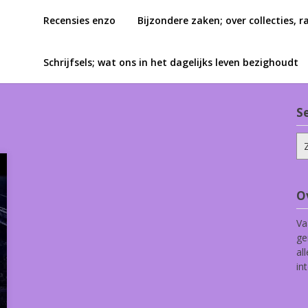
Recensies enzo
Bijzondere zaken; over collecties, r
Schrijfsels; wat ons in het dagelijks leven bezighoudt
S
Zo
na
O
Va
ge
al
in