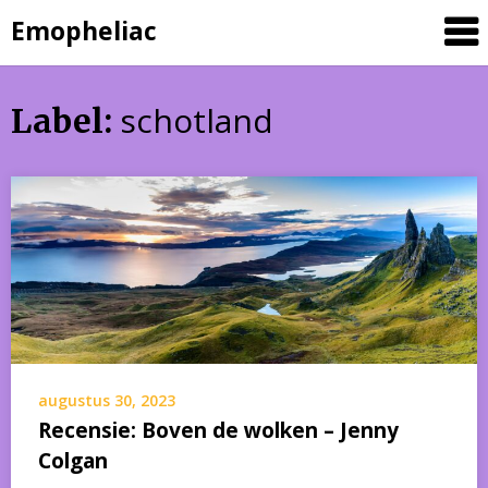
Skip
Emopheliac
to
content
schotland
Label:
augustus 30, 2023
Recensie: Boven de wolken – Jenny
Colgan