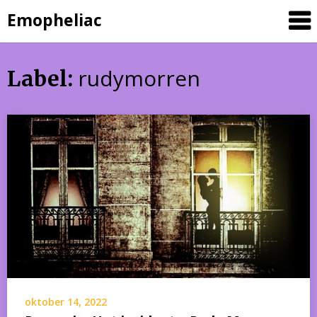
Skip
Emopheliac
to
content
rudymorren
Label:
oktober 14, 2022