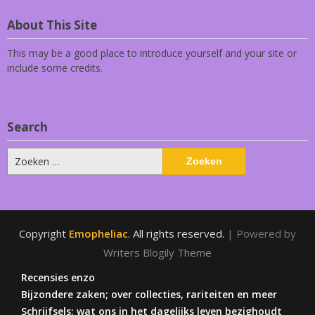
About This Site
This may be a good place to introduce yourself and your site or
include some credits.
Search
Zoeken
naar:
Copyright
Emopheliac
. All rights reserved.
| Powered by
Writers Blogily Theme
Recensies enzo
Bijzondere zaken; over collecties, rariteiten en meer
Schrijfsels; wat ons in het dagelijks leven bezighoudt