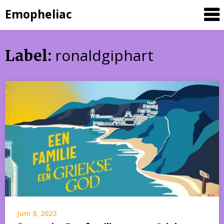
Skip
Emopheliac
to
content
ronaldgiphart
Label:
juni 8, 2023