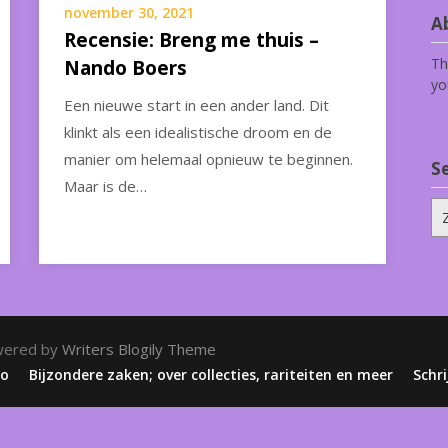
november 30, 2021
Ab
Recensie: Breng me thuis –
Th
Nando Boers
yo
Een nieuwe start in een ander land. Dit
klinkt als een idealistische droom en de
manier om helemaal opnieuw te beginnen.
S
Maar is de…
Zo
na
wered by
Writers Blogily Theme
zo
Bijzondere zaken; over collecties, rariteiten en meer
Schri