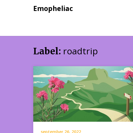
Skip
Emopheliac
to
content
roadtrip
Label:
september 26, 2022