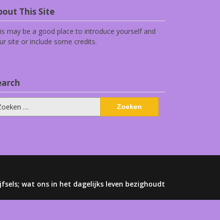
out This Site
is may be a good place to introduce yourself and
ur site or include some credits.
earch
eken
ar:
jfsels; wat ons in het dagelijks leven bezighoudt