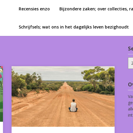
Recensies enzo
Bijzondere zaken; over collecties, r
Schrijfsels; wat ons in het dagelijks leven bezighoudt
S
Zo
na
O
Va
ge
al
in