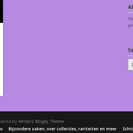
Ab
Th
yo
S
Zo
na
wered by
Writers Blogily Theme
zo
Bijzondere zaken; over collecties, rariteiten en meer
Schri