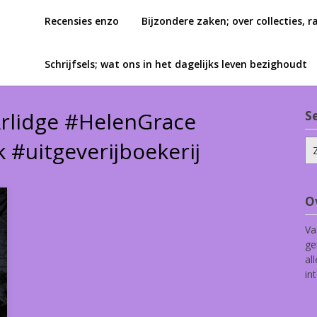
Recensies enzo
Bijzondere zaken; over collecties, r
Schrijfsels; wat ons in het dagelijks leven bezighoudt
Arlidge #HelenGrace
S
#uitgeverijboekerij
Zo
na
O
Va
ge
al
in