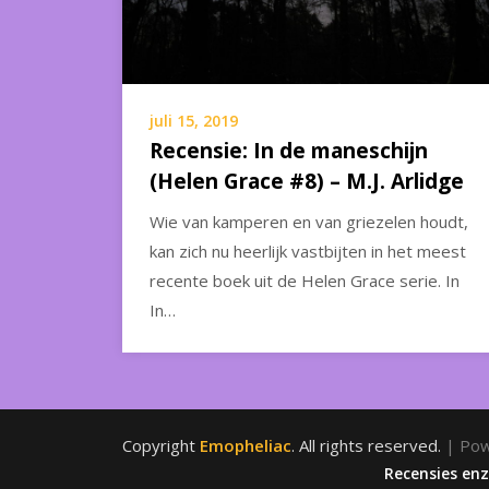
juli 15, 2019
Recensie: In de maneschijn
(Helen Grace #8) – M.J. Arlidge
Wie van kamperen en van griezelen houdt,
kan zich nu heerlijk vastbijten in het meest
recente boek uit de Helen Grace serie. In
In…
Copyright
Emopheliac
. All rights reserved.
| Po
Recensies en