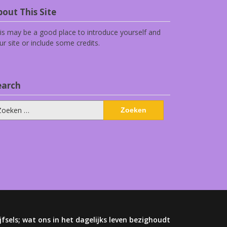
out This Site
is may be a good place to introduce yourself and
ur site or include some credits.
earch
eken
ar:
jfsels; wat ons in het dagelijks leven bezighoudt