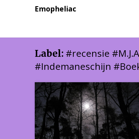
Skip
Emopheliac
to
content
#recensie #M.J.
Label:
#Indemaneschijn #Boek 