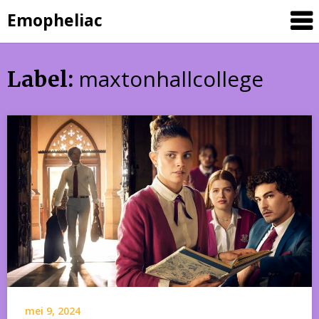
Skip
Emopheliac
to
content
maxtonhallcollege
Label:
mei 9, 2024