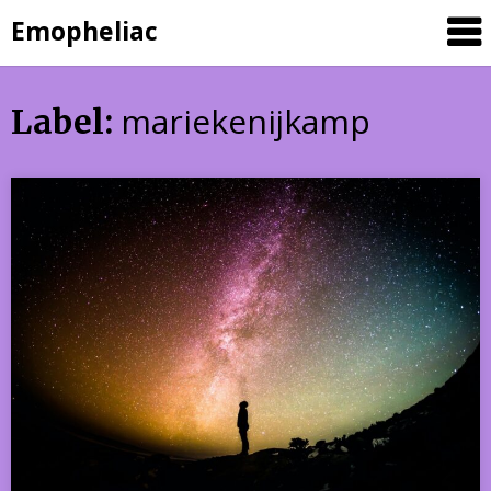
Skip
Emopheliac
to
content
mariekenijkamp
Label: