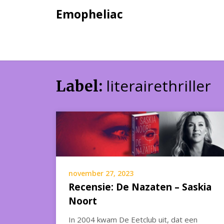
Skip
Emopheliac
to
content
literairethriller
Label:
november 27, 2023
Recensie: De Nazaten – Saskia
Noort
In 2004 kwam De Eetclub uit, dat een