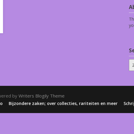
Ab
Th
yo
S
Zo
na
wered by
Writers Blogily Theme
zo
Bijzondere zaken; over collecties, rariteiten en meer
Schri