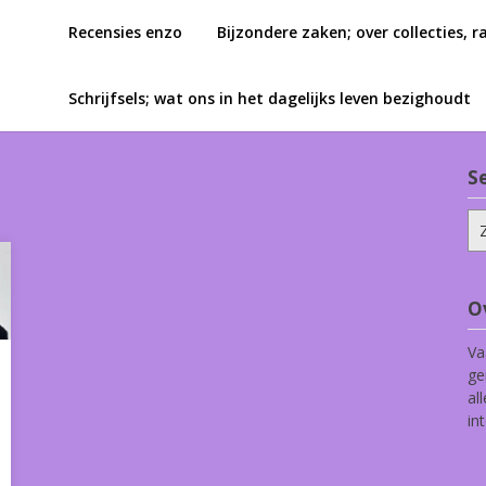
Recensies enzo
Bijzondere zaken; over collecties, r
Schrijfsels; wat ons in het dagelijks leven bezighoudt
S
Zo
na
O
Va
ge
al
in