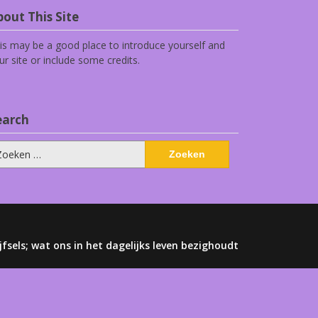
out This Site
is may be a good place to introduce yourself and
ur site or include some credits.
earch
eken
ar:
jfsels; wat ons in het dagelijks leven bezighoudt