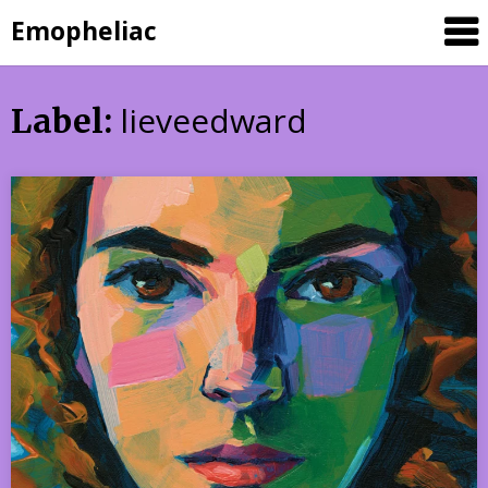
Skip
Emopheliac
to
content
lieveedward
Label: