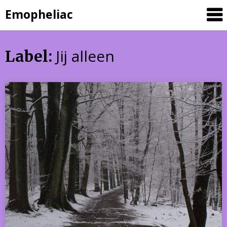
Skip
Emopheliac
to
content
Jij alleen
Label: