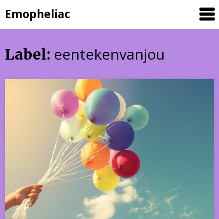
Skip
Emopheliac
to
content
eentekenvanjou
Label: