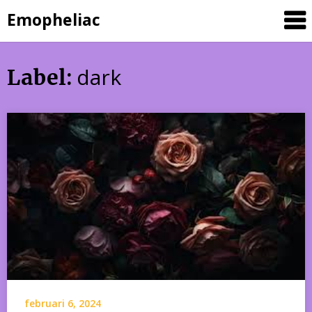
Skip
Emopheliac
to
content
dark
Label:
februari 6, 2024