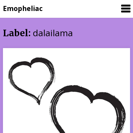
Skip
Emopheliac
to
content
dalailama
Label: