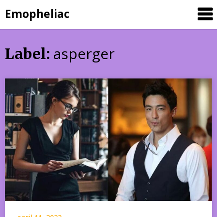
Skip
Emopheliac
to
content
asperger
Label: