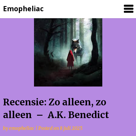
Skip
Emopheliac
to
content
Recensie: Zo alleen, zo
alleen – A.K. Benedict
by
emopheliac
|
Posted on
8 juli 2025