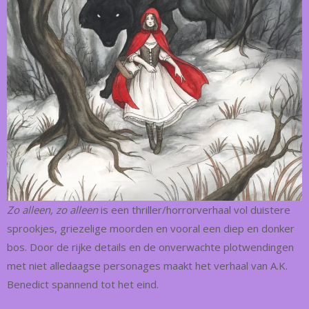
Zo alleen, zo alleen
is een thriller/horrorverhaal vol duistere
sprookjes, griezelige moorden en vooral een diep en donker
bos. Door de rijke details en de onverwachte plotwendingen
met niet alledaagse personages maakt het verhaal van A.K.
Benedict spannend tot het eind.