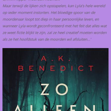
Maar terwijl de lijken zich opstapelen, kan Lyla’s hele wereld
op ieder moment instorten. Het bloedige spoor van de
moordenaar loopt tot diep in haar persoonlijke leven, en
wanneer Lyla wordt geconfronteerd met het feit dat alles wat
ze weet fictie blijkt te zijn, zal ze heel creatief moeten worden
als ze het hoofdstuk van de moorden wil afsluiten…’