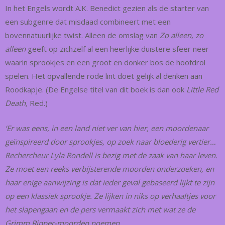
In het Engels wordt A.K. Benedict gezien als de starter van
een subgenre dat misdaad combineert met een
bovennatuurlijke twist. Alleen de omslag van
Zo alleen, zo
alleen
geeft op zichzelf al een heerlijke duistere sfeer neer
waarin sprookjes en een groot en donker bos de hoofdrol
spelen. Het opvallende rode lint doet gelijk al denken aan
Roodkapje. (De Engelse titel van dit boek is dan ook
Little Red
Death,
Red.)
‘Er was eens, in een land niet ver van hier, een moordenaar
geïnspireerd door sprookjes, op zoek naar bloederig vertier…
Rechercheur Lyla Rondell is bezig met de zaak van haar leven.
Ze moet een reeks verbijsterende moorden onderzoeken, en
haar enige aanwijzing is dat ieder geval gebaseerd lijkt te zijn
op een klassiek sprookje. Ze lijken in niks op verhaaltjes voor
het slapengaan en de pers vermaakt zich met wat ze de
Grimm Ripper-moorden noemen.