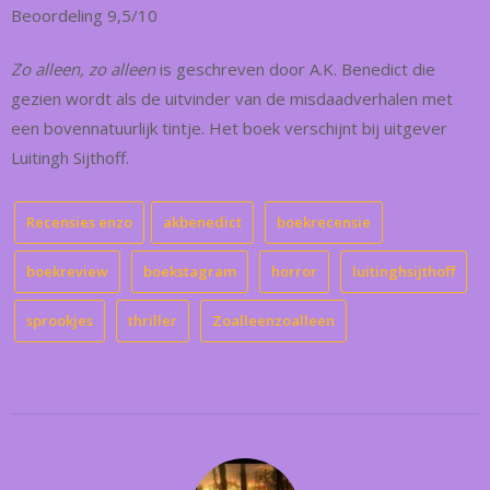
Beoordeling 9,5/10
Zo alleen, zo alleen
is geschreven door A.K. Benedict die
gezien wordt als de uitvinder van de misdaadverhalen met
een bovennatuurlijk tintje. Het boek verschijnt bij uitgever
Luitingh Sijthoff.
Recensies enzo
akbenedict
boekrecensie
boekreview
boekstagram
horror
luitinghsijthoff
sprookjes
thriller
Zoalleenzoalleen