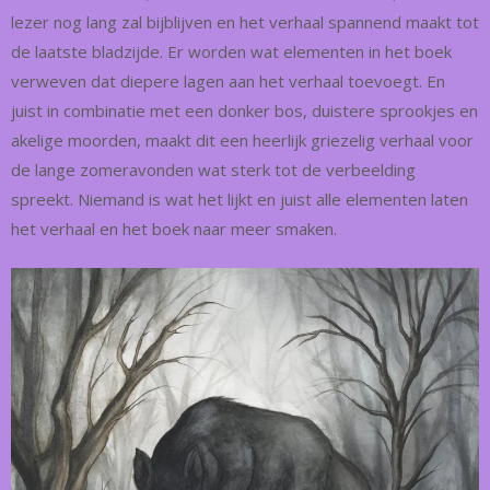
lezer nog lang zal bijblijven en het verhaal spannend maakt tot
de laatste bladzijde. Er worden wat elementen in het boek
verweven dat diepere lagen aan het verhaal toevoegt. En
juist in combinatie met een donker bos, duistere sprookjes en
akelige moorden, maakt dit een heerlijk griezelig verhaal voor
de lange zomeravonden wat sterk tot de verbeelding
spreekt. Niemand is wat het lijkt en juist alle elementen laten
het verhaal en het boek naar meer smaken.