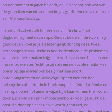
op dat moment in Japan bevindt, en je hierdoor ook wat van
de gebruiken van dit land meekrijgt, geeft een extra dimensie
aan
Niemand zoals jij
.
In het verhaal wisselt het verhaal van Renke af met
dagboekfragmenten van opa. Omdat beiden in de ikvorm zijn
geschreven, voel je je als lezer gelijk dicht bij deze twee
personages staan. Renke is heel herkenbaar in de problemen
waar ze mee te maken krijgt; het verlies van een baan en een
manier zoeken om ‘echt’ te zijn binnen de sociale media. Haar
opa is op zijn manier ook bezig met een soort
ontdekkingsreis en de kraanvogel speelt hier een heel
belangrijke rol in. Het hele boek hoop je in feite dat Renke en
haar opa op één of andere wijze bij elkaar komen. Hier wordt
door Lucia van den Brink mooie symboliek voor gebruikt; de
post die door opa naar Renke wordt gestuurd, de
kraanvogels van origami etc. Ditzelfde geldt voor het eind van