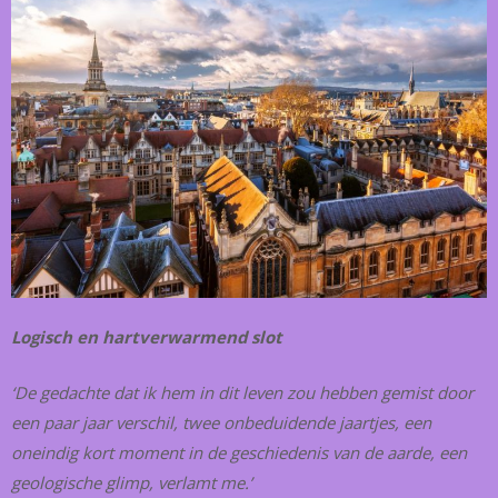
Logisch en hartverwarmend slot
‘De gedachte dat ik hem in dit leven zou hebben gemist door
een paar jaar verschil, twee onbeduidende jaartjes, een
oneindig kort moment in de geschiedenis van de aarde, een
geologische glimp, verlamt me.’