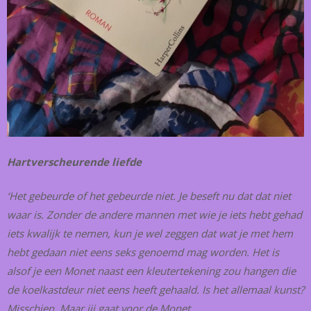
Hartverscheurende liefde
‘Het gebeurde of het gebeurde niet. Je beseft nu dat dat niet
waar is. Zonder de andere mannen met wie je iets hebt gehad
iets kwalijk te nemen, kun je wel zeggen dat wat je met hem
hebt gedaan niet eens seks genoemd mag worden. Het is
alsof je een Monet naast een kleutertekening zou hangen die
de koelkastdeur niet eens heeft gehaald. Is het allemaal kunst?
Misschien. Maar jij gaat voor de Monet.