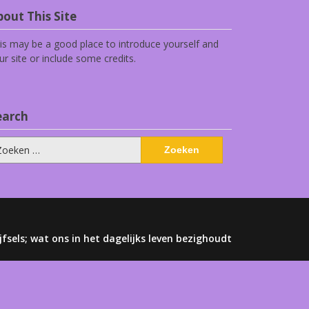
out This Site
is may be a good place to introduce yourself and
ur site or include some credits.
earch
eken
ar:
jfsels; wat ons in het dagelijks leven bezighoudt