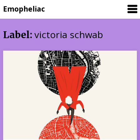
Skip
Emopheliac
to
content
victoria schwab
Label: